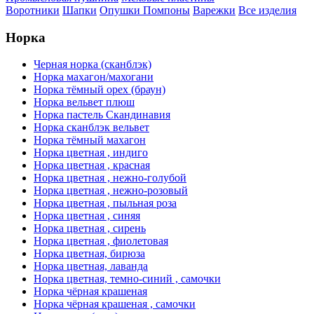
Воротники
Шапки
Опушки
Помпоны
Варежки
Все изделия
Норка
Черная норка (сканблэк)
Норка махагон/махогани
Норка тёмный орех (браун)
Норка вельвет плюш
Норка пастель Скандинавия
Норка сканблэк вельвет
Норка тёмный махагон
Норка цветная , индиго
Норка цветная , красная
Норка цветная , нежно-голубой
Норка цветная , нежно-розовый
Норка цветная , пыльная роза
Норка цветная , синяя
Норка цветная , сирень
Норка цветная , фиолетовая
Норка цветная, бирюза
Норка цветная, лаванда
Норка цветная, темно-синий , самочки
Норка чёрная крашеная
Норка чёрная крашеная , самочки