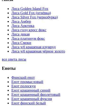
Лиса Golden Island Fox
Лиса Gold Fox (огнёвка)
Лиса Silver Fox (чернобурка)
Лиса Амбер
Лиса Арктика
Лиса голд кросс фокс
Лиса дикая
Лиса платинум фокс
Лиса Смоки
Лиса ч/б крашеная изумруд
Лиса ч/б крашеная чёрное золото
все цвета лисы
Еноты
Финский енот
Енот промысловый
Енот полоскун
Енот крашенный синий
Енот крашенный фиолетовый
Енот крашенный фуксия
Енот финский белый