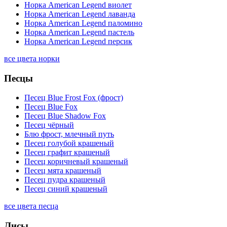
Норка American Legend виолет
Норка American Legend лаванда
Норка American Legend паломино
Норка American Legend пастель
Норка American Legend персик
все цвета норки
Песцы
Песец Blue Frost Fox (фрост)
Песец Blue Fox
Песец Blue Shadow Fox
Песец чёрный
Блю фрост, млечный путь
Песец голубой крашеный
Песец графит крашеный
Песец коричневый крашеный
Песец мята крашеный
Песец пудра крашеный
Песец синий крашеный
все цвета песца
Лисы