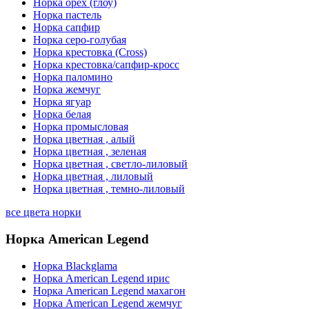
Норка орех (глоу)
Норка пастель
Норка сапфир
Норка серо-голубая
Норка крестовка (Cross)
Норка крестовка/сапфир-кросс
Норка паломино
Норка жемчуг
Норка ягуар
Норка белая
Норка промысловая
Норка цветная , алый
Норка цветная , зеленая
Норка цветная , светло-лиловый
Норка цветная , лиловый
Норка цветная , темно-лиловый
все цвета норки
Норка American Legend
Норка Blackglama
Норка American Legend ирис
Норка American Legend махагон
Норка American Legend жемчуг