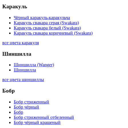
Каракуль
Чёрный каракуль-каракульча
Каракуль свакара серая (Swakara)
Каракуль свакара белый (Swakara)
Каракуль свакара коричневый (Swakara)
все цвета каракуля
Шиншилла
Шиншилла (Wanger)
Шиншилла
все цвета шиншиллы
Бобр
Бобр стриженный
Бобр чёрный
Бобр
Бобр стриженный отбеленный
Бобр чёрный крашеный