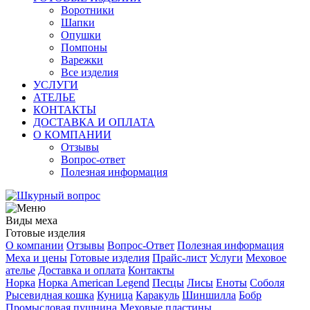
Воротники
Шапки
Опушки
Помпоны
Варежки
Все изделия
УСЛУГИ
АТЕЛЬЕ
КОНТАКТЫ
ДОСТАВКА И ОПЛАТА
О КОМПАНИИ
Отзывы
Вопрос-ответ
Полезная информация
Виды меха
Готовые изделия
О компании
Отзывы
Вопрос-Ответ
Полезная информация
Меха и цены
Готовые изделия
Прайс-лист
Услуги
Меховое
ателье
Доставка и оплата
Контакты
Норка
Норка American Legend
Песцы
Лисы
Еноты
Соболя
Рысевидная кошка
Куница
Каракуль
Шиншилла
Бобр
Промысловая пушнина
Меховые пластины