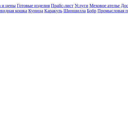
 и цены
Готовые изделия
Прайс-лист
Услуги
Меховое ателье
Дос
видная кошка
Куница
Каракуль
Шиншилла
Бобр
Промысловая 