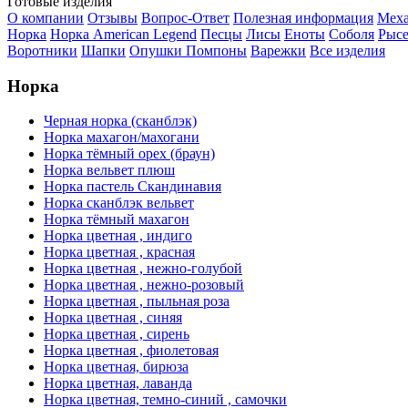
Готовые изделия
О компании
Отзывы
Вопрос-Ответ
Полезная информация
Меха
Норка
Норка American Legend
Песцы
Лисы
Еноты
Соболя
Рысе
Воротники
Шапки
Опушки
Помпоны
Варежки
Все изделия
Норка
Черная норка (сканблэк)
Норка махагон/махогани
Норка тёмный орех (браун)
Норка вельвет плюш
Норка пастель Скандинавия
Норка сканблэк вельвет
Норка тёмный махагон
Норка цветная , индиго
Норка цветная , красная
Норка цветная , нежно-голубой
Норка цветная , нежно-розовый
Норка цветная , пыльная роза
Норка цветная , синяя
Норка цветная , сирень
Норка цветная , фиолетовая
Норка цветная, бирюза
Норка цветная, лаванда
Норка цветная, темно-синий , самочки