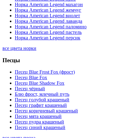
Норка American Legend махагон
Норка American Legend жемчуг
Норка American Legend виолет
Норка American Legend лаванда
Норка American Legend паломино
Норка American Legend пастель
Норка American Legend персик
все цвета норки
Песцы
Песец Blue Frost Fox (фрост)
Песец Blue Fox
Песец Blue Shadow Fox
Песец чёрный
Блю фрост, млечный путь
Песец голубой крашеный
Песец графит крашеный
Песец коричневый крашеный
Песец мята крашеный
Песец пудра крашеный
Песец синий крашеный
все цвета песца