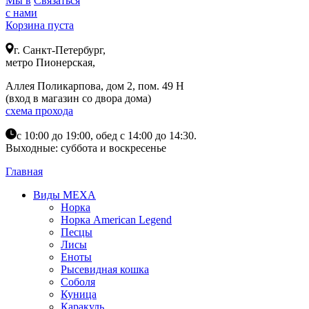
Мы в
Связаться
с нами
Корзина пуста
г. Санкт-Петербург,
метро Пионерская,
Аллея Поликарпова, дом 2, пом. 49 Н
(вход в магазин со двора дома)
схема прохода
с 10:00 до 19:00, обед с 14:00 до 14:30.
Выходные: суббота и воскресенье
Главная
Виды МЕХА
Норка
Норка American Legend
Песцы
Лисы
Еноты
Рысевидная кошка
Соболя
Куница
Каракуль