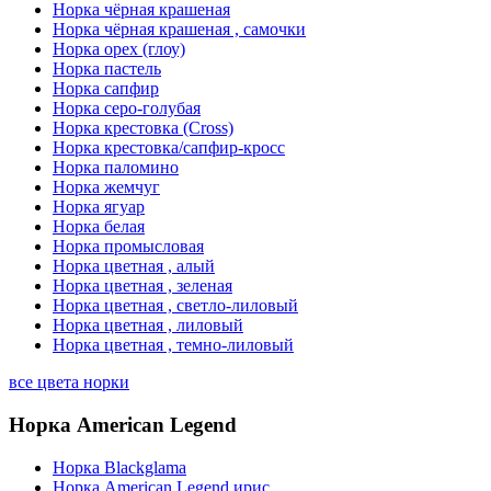
Норка чёрная крашеная
Норка чёрная крашеная , самочки
Норка орех (глоу)
Норка пастель
Норка сапфир
Норка серо-голубая
Норка крестовка (Cross)
Норка крестовка/сапфир-кросс
Норка паломино
Норка жемчуг
Норка ягуар
Норка белая
Норка промысловая
Норка цветная , алый
Норка цветная , зеленая
Норка цветная , светло-лиловый
Норка цветная , лиловый
Норка цветная , темно-лиловый
все цвета норки
Норка American Legend
Норка Blackglama
Норка American Legend ирис