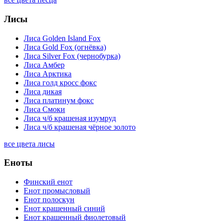
Лисы
Лиса Golden Island Fox
Лиса Gold Fox (огнёвка)
Лиса Silver Fox (чернобурка)
Лиса Амбер
Лиса Арктика
Лиса голд кросс фокс
Лиса дикая
Лиса платинум фокс
Лиса Смоки
Лиса ч/б крашеная изумруд
Лиса ч/б крашеная чёрное золото
все цвета лисы
Еноты
Финский енот
Енот промысловый
Енот полоскун
Енот крашенный синий
Енот крашенный фиолетовый