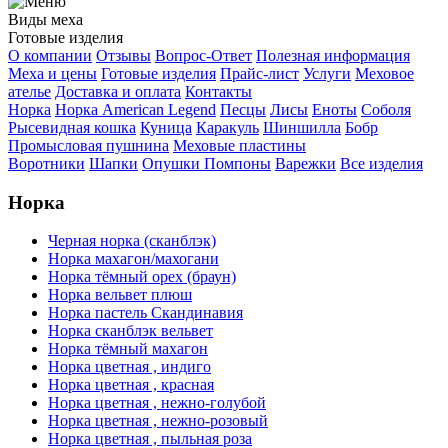
Виды меха
Готовые изделия
О компании
Отзывы
Вопрос-Ответ
Полезная информация
Меха и цены
Готовые изделия
Прайс-лист
Услуги
Меховое
ателье
Доставка и оплата
Контакты
Норка
Норка American Legend
Песцы
Лисы
Еноты
Соболя
Рысевидная кошка
Куница
Каракуль
Шиншилла
Бобр
Промысловая пушнина
Меховые пластины
Воротники
Шапки
Опушки
Помпоны
Варежки
Все изделия
Норка
Черная норка (сканблэк)
Норка махагон/махогани
Норка тёмный орех (браун)
Норка вельвет плюш
Норка пастель Скандинавия
Норка сканблэк вельвет
Норка тёмный махагон
Норка цветная , индиго
Норка цветная , красная
Норка цветная , нежно-голубой
Норка цветная , нежно-розовый
Норка цветная , пыльная роза