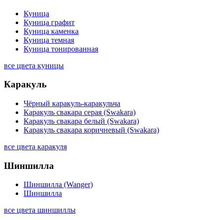
Куница
Куница графит
Куница каменка
Куница темная
Куница тонированная
все цвета куницы
Каракуль
Чёрный каракуль-каракульча
Каракуль свакара серая (Swakara)
Каракуль свакара белый (Swakara)
Каракуль свакара коричневый (Swakara)
все цвета каракуля
Шиншилла
Шиншилла (Wanger)
Шиншилла
все цвета шиншиллы