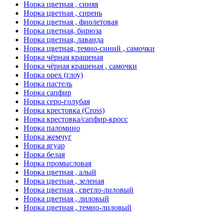
Норка цветная , синяя
Норка цветная , сирень
Норка цветная , фиолетовая
Норка цветная, бирюза
Норка цветная, лаванда
Норка цветная, темно-синий , самочки
Норка чёрная крашеная
Норка чёрная крашеная , самочки
Норка орех (глоу)
Норка пастель
Норка сапфир
Норка серо-голубая
Норка крестовка (Cross)
Норка крестовка/сапфир-кросс
Норка паломино
Норка жемчуг
Норка ягуар
Норка белая
Норка промысловая
Норка цветная , алый
Норка цветная , зеленая
Норка цветная , светло-лиловый
Норка цветная , лиловый
Норка цветная , темно-лиловый