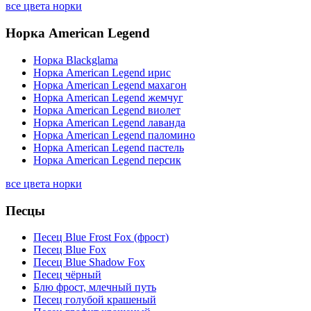
все цвета норки
Норка American Legend
Норка Blackglama
Норка American Legend ирис
Норка American Legend махагон
Норка American Legend жемчуг
Норка American Legend виолет
Норка American Legend лаванда
Норка American Legend паломино
Норка American Legend пастель
Норка American Legend персик
все цвета норки
Песцы
Песец Blue Frost Fox (фрост)
Песец Blue Fox
Песец Blue Shadow Fox
Песец чёрный
Блю фрост, млечный путь
Песец голубой крашеный