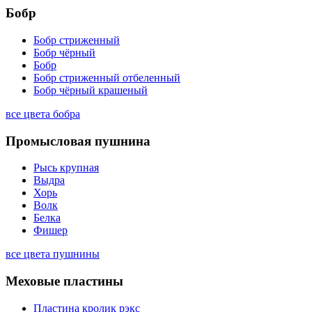
Бобр
Бобр стриженный
Бобр чёрный
Бобр
Бобр стриженный отбеленный
Бобр чёрный крашеный
все цвета бобра
Промысловая пушнина
Рысь крупная
Выдра
Хорь
Волк
Белка
Фишер
все цвета пушнины
Меховые пластины
Пластина кролик рэкс