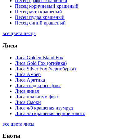
Песец графит крашеный
Песец коричневый крашеный
Песец мята крашеный
Песец пудра крашеный
Песец синий крашеный
все цвета песца
Лисы
Лиса Golden Island Fox
Лиса Gold Fox (огнёвка)
Лиса Silver Fox (чернобурка)
Лиса Амбер
Лиса Арктика
Лиса голд кросс фокс
Лиса дикая
Лиса платинум фокс
Лиса Смоки
Лиса ч/б крашеная изумруд
Лиса ч/б крашеная чёрное золото
все цвета лисы
Еноты