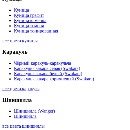
Куница
Куница графит
Куница каменка
Куница темная
Куница тонированная
все цвета куницы
Каракуль
Чёрный каракуль-каракульча
Каракуль свакара серая (Swakara)
Каракуль свакара белый (Swakara)
Каракуль свакара коричневый (Swakara)
все цвета каракуля
Шиншилла
Шиншилла (Wanger)
Шиншилла
все цвета шиншиллы