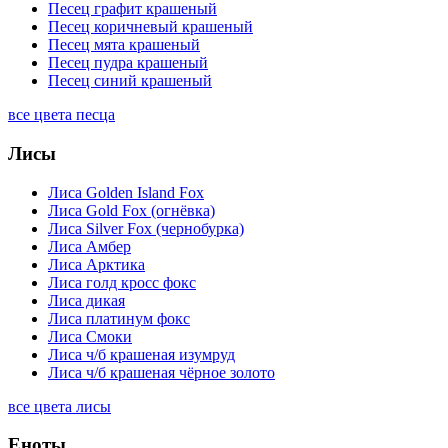
Песец графит крашеный
Песец коричневый крашеный
Песец мята крашеный
Песец пудра крашеный
Песец синий крашеный
все цвета песца
Лисы
Лиса Golden Island Fox
Лиса Gold Fox (огнёвка)
Лиса Silver Fox (чернобурка)
Лиса Амбер
Лиса Арктика
Лиса голд кросс фокс
Лиса дикая
Лиса платинум фокс
Лиса Смоки
Лиса ч/б крашеная изумруд
Лиса ч/б крашеная чёрное золото
все цвета лисы
Еноты