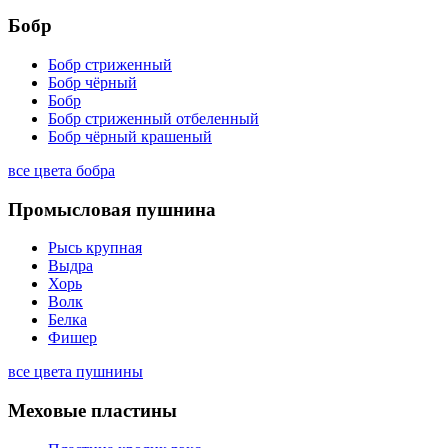
Бобр
Бобр стриженный
Бобр чёрный
Бобр
Бобр стриженный отбеленный
Бобр чёрный крашеный
все цвета бобра
Промысловая пушнина
Рысь крупная
Выдра
Хорь
Волк
Белка
Фишер
все цвета пушнины
Меховые пластины