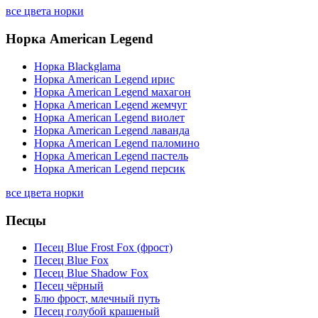
все цвета норки
Норка American Legend
Норка Blackglama
Норка American Legend ирис
Норка American Legend махагон
Норка American Legend жемчуг
Норка American Legend виолет
Норка American Legend лаванда
Норка American Legend паломино
Норка American Legend пастель
Норка American Legend персик
все цвета норки
Песцы
Песец Blue Frost Fox (фрост)
Песец Blue Fox
Песец Blue Shadow Fox
Песец чёрный
Блю фрост, млечный путь
Песец голубой крашеный