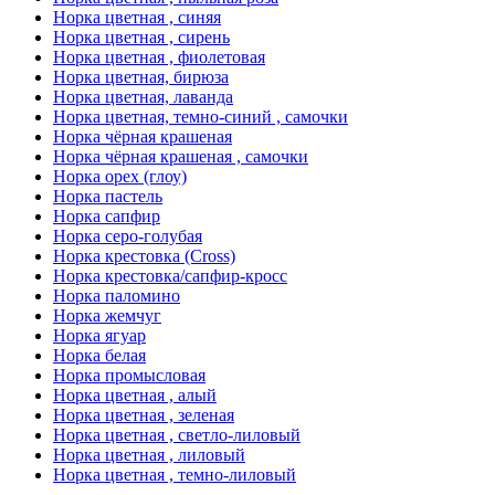
Норка цветная , синяя
Норка цветная , сирень
Норка цветная , фиолетовая
Норка цветная, бирюза
Норка цветная, лаванда
Норка цветная, темно-синий , самочки
Норка чёрная крашеная
Норка чёрная крашеная , самочки
Норка орех (глоу)
Норка пастель
Норка сапфир
Норка серо-голубая
Норка крестовка (Cross)
Норка крестовка/сапфир-кросс
Норка паломино
Норка жемчуг
Норка ягуар
Норка белая
Норка промысловая
Норка цветная , алый
Норка цветная , зеленая
Норка цветная , светло-лиловый
Норка цветная , лиловый
Норка цветная , темно-лиловый