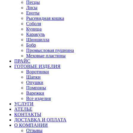
Песцы
Лисы
Еноты
Рысевидная кошка
Соболя
Куница
Каракуль
Шиншилла
Бобр
Промысловая пушнина
Меховые пластины
ПРАЙС
ГОТОВЫЕ ИЗДЕЛИЯ
Воротники
Шапки
Опушки
Помпоны
Варежки
Все изделия
УСЛУГИ
АТЕЛЬЕ
КОНТАКТЫ
ДОСТАВКА И ОПЛАТА
О КОМПАНИИ
Отзывы