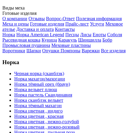
Виды меха
Готовые изделия
О компании
Отзывы
Вопрос-Ответ
Полезная информация
Меха и цены
Готовые изделия
Прайс-лист
Услуги
Меховое
ателье
Доставка и оплата
Контакты
Норка
Норка American Legend
Песцы
Лисы
Еноты
Соболя
Рысевидная кошка
Куница
Каракуль
Шиншилла
Бобр
Промысловая пушнина
Меховые пластины
Воротники
Шапки
Опушки
Помпоны
Варежки
Все изделия
Норка
Черная норка (сканблэк)
Норка махагон/махогани
Норка тёмный орех (браун)
Норка вельвет плюш
Норка пастель Скандинавия
Норка сканблэк вельвет
Норка тёмный махагон
Норка цветная , индиго
Норка цветная , красная
Норка цветная , нежно-голубой
Норка цветная , нежно-розовый
Норка цветная , пыльная роза