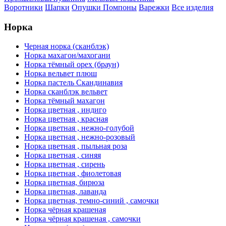
Воротники
Шапки
Опушки
Помпоны
Варежки
Все изделия
Норка
Черная норка (сканблэк)
Норка махагон/махогани
Норка тёмный орех (браун)
Норка вельвет плюш
Норка пастель Скандинавия
Норка сканблэк вельвет
Норка тёмный махагон
Норка цветная , индиго
Норка цветная , красная
Норка цветная , нежно-голубой
Норка цветная , нежно-розовый
Норка цветная , пыльная роза
Норка цветная , синяя
Норка цветная , сирень
Норка цветная , фиолетовая
Норка цветная, бирюза
Норка цветная, лаванда
Норка цветная, темно-синий , самочки
Норка чёрная крашеная
Норка чёрная крашеная , самочки