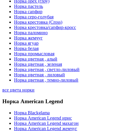
Норка орех (глоу)
Норка пастель
Норка сапфир
Норка серо-голубая
Норка крестовка (Cross)
Норка крестовка/сапфир-кросс
Норка паломино
Норка жемчуг
Норка ягуар
Норка белая
Норка промысловая
Норка цветная , алый
Норка цветная , зеленая
Норка цветная , светло-лиловый
Норка цветная , лиловый
Норка цветная , темно-лиловый
все цвета норки
Норка American Legend
Норка Blackglama
Норка American Legend ирис
Норка American Legend махагон
Норка American Legend жемчуг