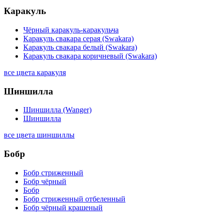
Каракуль
Чёрный каракуль-каракульча
Каракуль свакара серая (Swakara)
Каракуль свакара белый (Swakara)
Каракуль свакара коричневый (Swakara)
все цвета каракуля
Шиншилла
Шиншилла (Wanger)
Шиншилла
все цвета шиншиллы
Бобр
Бобр стриженный
Бобр чёрный
Бобр
Бобр стриженный отбеленный
Бобр чёрный крашеный