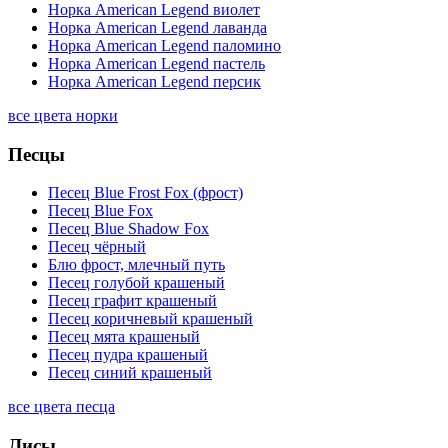
Норка American Legend виолет
Норка American Legend лаванда
Норка American Legend паломино
Норка American Legend пастель
Норка American Legend персик
все цвета норки
Песцы
Песец Blue Frost Fox (фрост)
Песец Blue Fox
Песец Blue Shadow Fox
Песец чёрный
Блю фрост, млечный путь
Песец голубой крашеный
Песец графит крашеный
Песец коричневый крашеный
Песец мята крашеный
Песец пудра крашеный
Песец синий крашеный
все цвета песца
Лисы