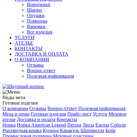
Воротники
Шапки
Опушки
Помпоны
Варежки
Все изделия
УСЛУГИ
АТЕЛЬЕ
КОНТАКТЫ
ДОСТАВКА И ОПЛАТА
О КОМПАНИИ
Отзывы
Вопрос-ответ
Полезная информация
Виды меха
Готовые изделия
О компании
Отзывы
Вопрос-Ответ
Полезная информация
Меха и цены
Готовые изделия
Прайс-лист
Услуги
Меховое
ателье
Доставка и оплата
Контакты
Норка
Норка American Legend
Песцы
Лисы
Еноты
Соболя
Рысевидная кошка
Куница
Каракуль
Шиншилла
Бобр
Промысловая пушнина
Меховые пластины