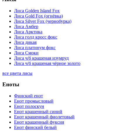
Лиса Golden Island Fox
Лиса Gold Fox (огнёвка)
Лиса Silver Fox (чернобурка)
Лиса Амбер
Лиса Арктика
Лиса голд кросс фокс
Лиса дикая
Лиса платинум фокс
Лиса Смоки
Лиса ч/б крашеная изумруд
Лиса ч/б крашеная чёрное золото
все цвета лисы
Еноты
Финский енот
Енот промысловый
Енот полоскун
Енот крашенный синий
Енот крашенный фиолетовый
Енот крашенный фуксия
Енот финский белый