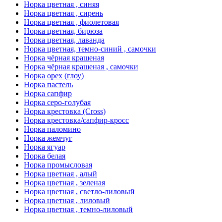
Норка цветная , синяя
Норка цветная , сирень
Норка цветная , фиолетовая
Норка цветная, бирюза
Норка цветная, лаванда
Норка цветная, темно-синий , самочки
Норка чёрная крашеная
Норка чёрная крашеная , самочки
Норка орех (глоу)
Норка пастель
Норка сапфир
Норка серо-голубая
Норка крестовка (Cross)
Норка крестовка/сапфир-кросс
Норка паломино
Норка жемчуг
Норка ягуар
Норка белая
Норка промысловая
Норка цветная , алый
Норка цветная , зеленая
Норка цветная , светло-лиловый
Норка цветная , лиловый
Норка цветная , темно-лиловый