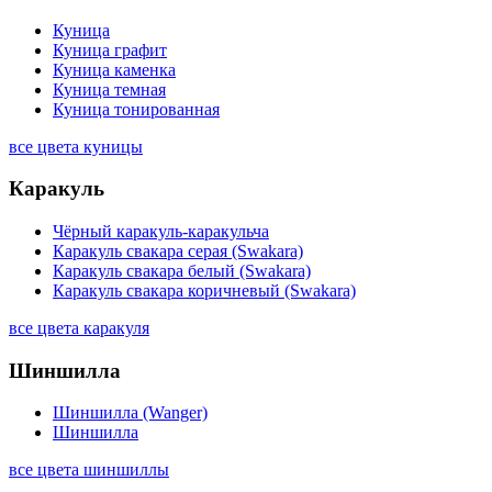
Куница
Куница графит
Куница каменка
Куница темная
Куница тонированная
все цвета куницы
Каракуль
Чёрный каракуль-каракульча
Каракуль свакара серая (Swakara)
Каракуль свакара белый (Swakara)
Каракуль свакара коричневый (Swakara)
все цвета каракуля
Шиншилла
Шиншилла (Wanger)
Шиншилла
все цвета шиншиллы