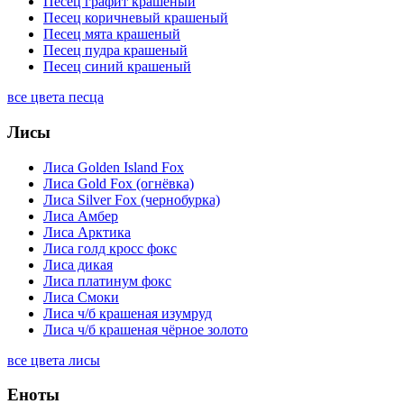
Песец графит крашеный
Песец коричневый крашеный
Песец мята крашеный
Песец пудра крашеный
Песец синий крашеный
все цвета песца
Лисы
Лиса Golden Island Fox
Лиса Gold Fox (огнёвка)
Лиса Silver Fox (чернобурка)
Лиса Амбер
Лиса Арктика
Лиса голд кросс фокс
Лиса дикая
Лиса платинум фокс
Лиса Смоки
Лиса ч/б крашеная изумруд
Лиса ч/б крашеная чёрное золото
все цвета лисы
Еноты