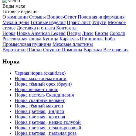
Виды меха
Готовые изделия
О компании
Отзывы
Вопрос-Ответ
Полезная информация
Меха и цены
Готовые изделия
Прайс-лист
Услуги
Меховое
ателье
Доставка и оплата
Контакты
Норка
Норка American Legend
Песцы
Лисы
Еноты
Соболя
Рысевидная кошка
Куница
Каракуль
Шиншилла
Бобр
Промысловая пушнина
Меховые пластины
Воротники
Шапки
Опушки
Помпоны
Варежки
Все изделия
Норка
Черная норка (сканблэк)
Норка махагон/махогани
Норка тёмный орех (браун)
Норка вельвет плюш
Норка пастель Скандинавия
Норка сканблэк вельвет
Норка тёмный махагон
Норка цветная , индиго
Норка цветная , красная
Норка цветная , нежно-голубой
Норка цветная , нежно-розовый
Норка цветная , пыльная роза