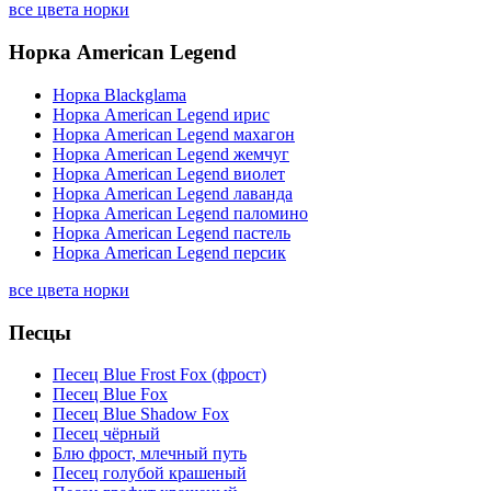
все цвета норки
Норка American Legend
Норка Blackglama
Норка American Legend ирис
Норка American Legend махагон
Норка American Legend жемчуг
Норка American Legend виолет
Норка American Legend лаванда
Норка American Legend паломино
Норка American Legend пастель
Норка American Legend персик
все цвета норки
Песцы
Песец Blue Frost Fox (фрост)
Песец Blue Fox
Песец Blue Shadow Fox
Песец чёрный
Блю фрост, млечный путь
Песец голубой крашеный