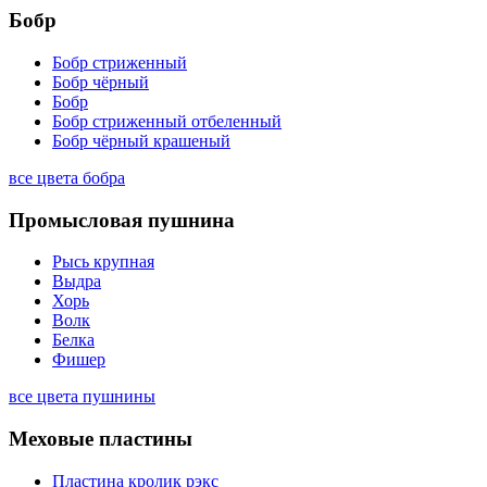
Бобр
Бобр стриженный
Бобр чёрный
Бобр
Бобр стриженный отбеленный
Бобр чёрный крашеный
все цвета бобра
Промысловая пушнина
Рысь крупная
Выдра
Хорь
Волк
Белка
Фишер
все цвета пушнины
Меховые пластины
Пластина кролик рэкс