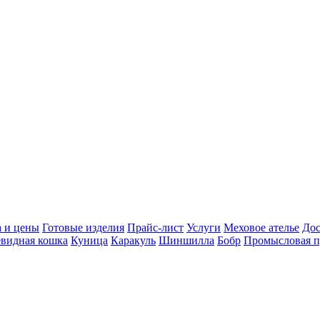
 и цены
Готовые изделия
Прайс-лист
Услуги
Меховое ателье
Дос
видная кошка
Куница
Каракуль
Шиншилла
Бобр
Промысловая 