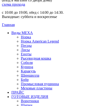
(вход в магазин со двора дома)
схема прохода
с 10:00 до 19:00, обед с 14:00 до 14:30.
Выходные: суббота и воскресенье
Главная
Виды МЕХА
Норка
Норка American Legend
Песцы
Лисы
Еноты
Рысевидная кошка
Соболя
Куница
Каракуль
Шиншилла
Бобр
Промысловая пушнина
Меховые пластины
ПРАЙС
ГОТОВЫЕ ИЗДЕЛИЯ
Воротники
Шапки