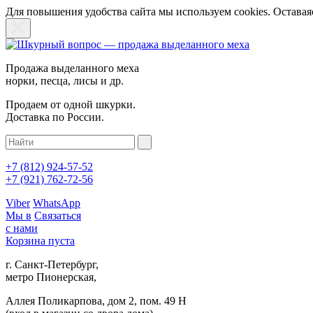
Для повышения удобства сайта мы используем cookies. Оставаяс
Продажа выделанного меха
норки, песца, лисы и др.
Продаем от одной шкурки.
Доставка по России.
+7 (812)
924-57-52
+7 (921)
762-72-56
Viber
WhatsApp
Мы в
Связаться
с нами
Корзина пуста
г. Санкт-Петербург,
метро Пионерская,
Аллея Поликарпова, дом 2, пом. 49 Н