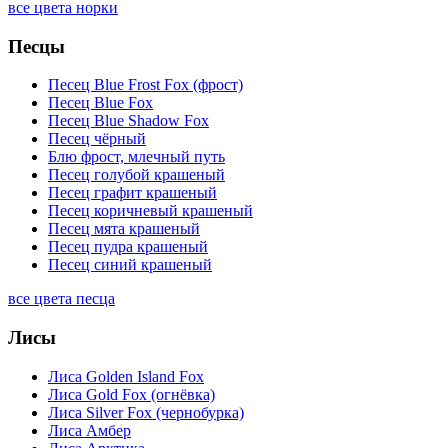
все цвета норки
Песцы
Песец Blue Frost Fox (фрост)
Песец Blue Fox
Песец Blue Shadow Fox
Песец чёрный
Блю фрост, млечный путь
Песец голубой крашеный
Песец графит крашеный
Песец коричневый крашеный
Песец мята крашеный
Песец пудра крашеный
Песец синий крашеный
все цвета песца
Лисы
Лиса Golden Island Fox
Лиса Gold Fox (огнёвка)
Лиса Silver Fox (чернобурка)
Лиса Амбер