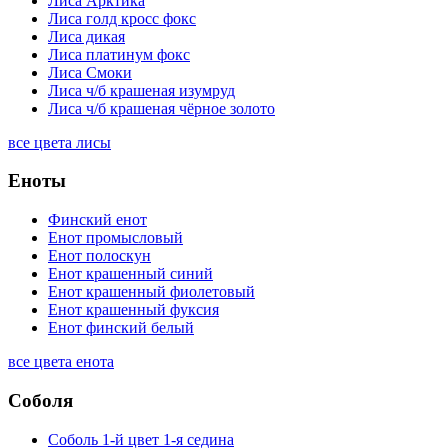
Лиса Арктика
Лиса голд кросс фокс
Лиса дикая
Лиса платинум фокс
Лиса Смоки
Лиса ч/б крашеная изумруд
Лиса ч/б крашеная чёрное золото
все цвета лисы
Еноты
Финский енот
Енот промысловый
Енот полоскун
Енот крашенный синий
Енот крашенный фиолетовый
Енот крашенный фуксия
Енот финский белый
все цвета енота
Соболя
Соболь 1-й цвет 1-я седина