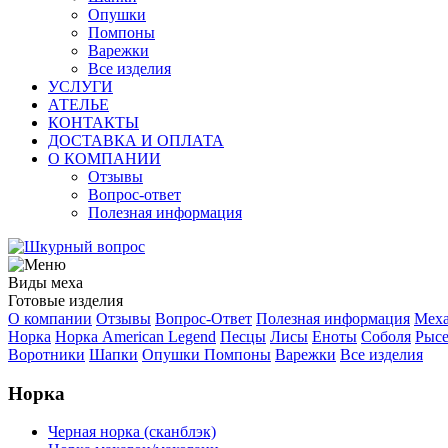
Опушки
Помпоны
Варежки
Все изделия
УСЛУГИ
АТЕЛЬЕ
КОНТАКТЫ
ДОСТАВКА И ОПЛАТА
О КОМПАНИИ
Отзывы
Вопрос-ответ
Полезная информация
Виды меха
Готовые изделия
О компании
Отзывы
Вопрос-Ответ
Полезная информация
Меха
Норка
Норка American Legend
Песцы
Лисы
Еноты
Соболя
Рысе
Воротники
Шапки
Опушки
Помпоны
Варежки
Все изделия
Норка
Черная норка (сканблэк)