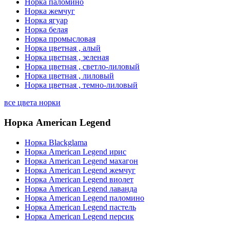
Норка паломино
Норка жемчуг
Норка ягуар
Норка белая
Норка промысловая
Норка цветная , алый
Норка цветная , зеленая
Норка цветная , светло-лиловый
Норка цветная , лиловый
Норка цветная , темно-лиловый
все цвета норки
Норка American Legend
Норка Blackglama
Норка American Legend ирис
Норка American Legend махагон
Норка American Legend жемчуг
Норка American Legend виолет
Норка American Legend лаванда
Норка American Legend паломино
Норка American Legend пастель
Норка American Legend персик