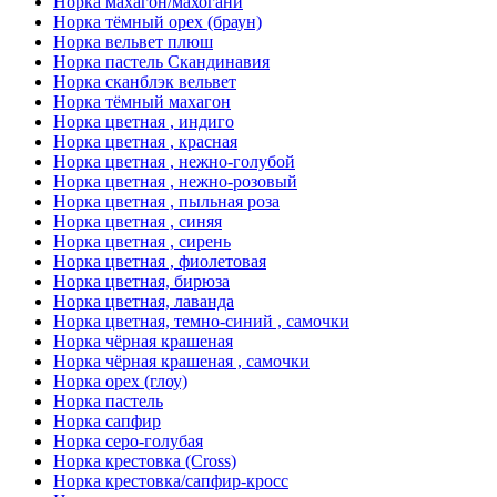
Норка махагон/махогани
Норка тёмный орех (браун)
Норка вельвет плюш
Норка пастель Скандинавия
Норка сканблэк вельвет
Норка тёмный махагон
Норка цветная , индиго
Норка цветная , красная
Норка цветная , нежно-голубой
Норка цветная , нежно-розовый
Норка цветная , пыльная роза
Норка цветная , синяя
Норка цветная , сирень
Норка цветная , фиолетовая
Норка цветная, бирюза
Норка цветная, лаванда
Норка цветная, темно-синий , самочки
Норка чёрная крашеная
Норка чёрная крашеная , самочки
Норка орех (глоу)
Норка пастель
Норка сапфир
Норка серо-голубая
Норка крестовка (Cross)
Норка крестовка/сапфир-кросс