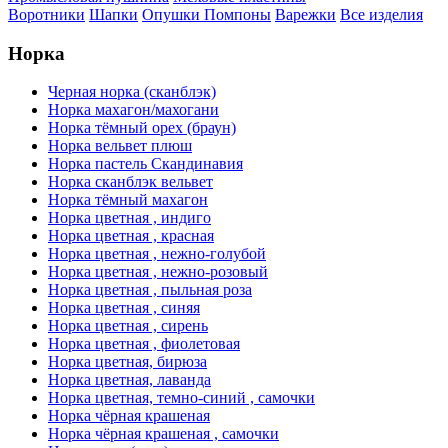
Воротники
Шапки
Опушки
Помпоны
Варежки
Все изделия
Норка
Черная норка (сканблэк)
Норка махагон/махогани
Норка тёмный орех (браун)
Норка вельвет плюш
Норка пастель Скандинавия
Норка сканблэк вельвет
Норка тёмный махагон
Норка цветная , индиго
Норка цветная , красная
Норка цветная , нежно-голубой
Норка цветная , нежно-розовый
Норка цветная , пыльная роза
Норка цветная , синяя
Норка цветная , сирень
Норка цветная , фиолетовая
Норка цветная, бирюза
Норка цветная, лаванда
Норка цветная, темно-синий , самочки
Норка чёрная крашеная
Норка чёрная крашеная , самочки