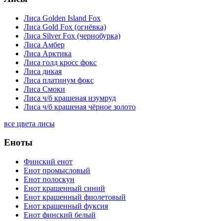
Лиса Golden Island Fox
Лиса Gold Fox (огнёвка)
Лиса Silver Fox (чернобурка)
Лиса Амбер
Лиса Арктика
Лиса голд кросс фокс
Лиса дикая
Лиса платинум фокс
Лиса Смоки
Лиса ч/б крашеная изумруд
Лиса ч/б крашеная чёрное золото
все цвета лисы
Еноты
Финский енот
Енот промысловый
Енот полоскун
Енот крашенный синий
Енот крашенный фиолетовый
Енот крашенный фуксия
Енот финский белый