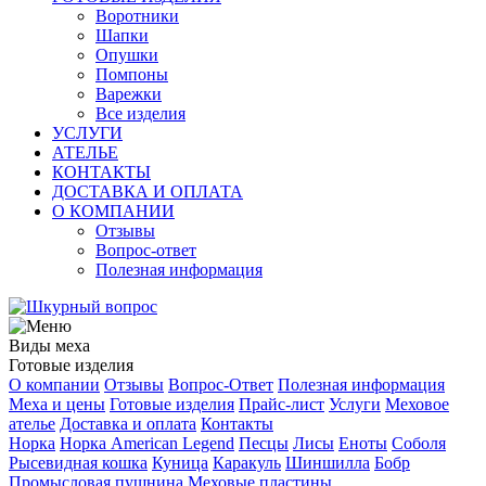
Воротники
Шапки
Опушки
Помпоны
Варежки
Все изделия
УСЛУГИ
АТЕЛЬЕ
КОНТАКТЫ
ДОСТАВКА И ОПЛАТА
О КОМПАНИИ
Отзывы
Вопрос-ответ
Полезная информация
Виды меха
Готовые изделия
О компании
Отзывы
Вопрос-Ответ
Полезная информация
Меха и цены
Готовые изделия
Прайс-лист
Услуги
Меховое
ателье
Доставка и оплата
Контакты
Норка
Норка American Legend
Песцы
Лисы
Еноты
Соболя
Рысевидная кошка
Куница
Каракуль
Шиншилла
Бобр
Промысловая пушнина
Меховые пластины