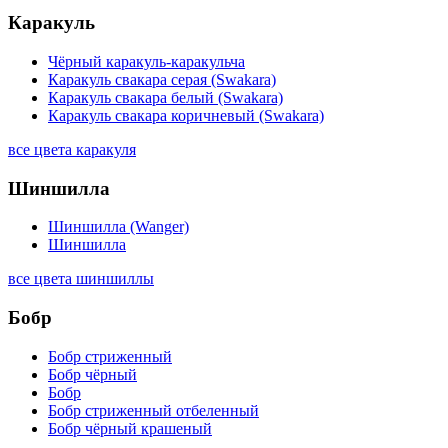
Каракуль
Чёрный каракуль-каракульча
Каракуль свакара серая (Swakara)
Каракуль свакара белый (Swakara)
Каракуль свакара коричневый (Swakara)
все цвета каракуля
Шиншилла
Шиншилла (Wanger)
Шиншилла
все цвета шиншиллы
Бобр
Бобр стриженный
Бобр чёрный
Бобр
Бобр стриженный отбеленный
Бобр чёрный крашеный