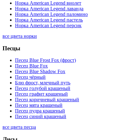
Норка American Legend виолет
Норка American Legend лаванда
Норка American Legend паломино
Норка American Legend пастель
Норка American Legend персик
все цвета норки
Песцы
Песец Blue Frost Fox (фрост)
Песец Blue Fox
Песец Blue Shadow Fox
Песец чёрный
Блю фрост, млечный путь
Песец голубой крашеный
Песец графит крашеный
Песец коричневый крашеный
Песец мята крашеный
Песец пудра крашеный
Песец синий крашеный
все цвета песца
Лисы