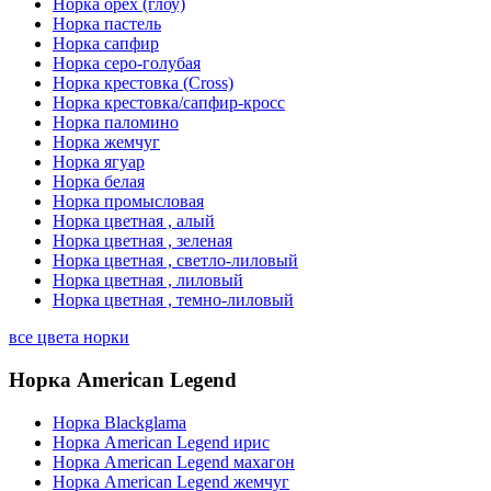
Норка орех (глоу)
Норка пастель
Норка сапфир
Норка серо-голубая
Норка крестовка (Cross)
Норка крестовка/сапфир-кросс
Норка паломино
Норка жемчуг
Норка ягуар
Норка белая
Норка промысловая
Норка цветная , алый
Норка цветная , зеленая
Норка цветная , светло-лиловый
Норка цветная , лиловый
Норка цветная , темно-лиловый
все цвета норки
Норка American Legend
Норка Blackglama
Норка American Legend ирис
Норка American Legend махагон
Норка American Legend жемчуг