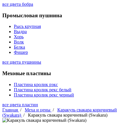
все цвета бобра
Промысловая пушнина
Рысь крупная
Выдра
Хорь
Волк
Белка
Фишер
все цвета пушнины
Меховые пластины
Пластина кролик рэкс
Пластина кролик рекс белый
Пластина кролик рекс черный
все цвета пластин
Главная
/
Меха и цены
/
Каракуль свакара коричневый
(Swakara)
/
Каракуль свакара коричневый (Swakara)