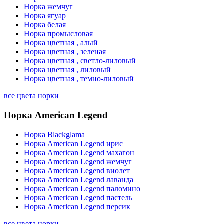
Норка жемчуг
Норка ягуар
Норка белая
Норка промысловая
Норка цветная , алый
Норка цветная , зеленая
Норка цветная , светло-лиловый
Норка цветная , лиловый
Норка цветная , темно-лиловый
все цвета норки
Норка American Legend
Норка Blackglama
Норка American Legend ирис
Норка American Legend махагон
Норка American Legend жемчуг
Норка American Legend виолет
Норка American Legend лаванда
Норка American Legend паломино
Норка American Legend пастель
Норка American Legend персик
все цвета норки