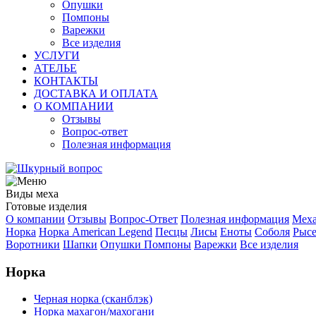
Опушки
Помпоны
Варежки
Все изделия
УСЛУГИ
АТЕЛЬЕ
КОНТАКТЫ
ДОСТАВКА И ОПЛАТА
О КОМПАНИИ
Отзывы
Вопрос-ответ
Полезная информация
Виды меха
Готовые изделия
О компании
Отзывы
Вопрос-Ответ
Полезная информация
Меха
Норка
Норка American Legend
Песцы
Лисы
Еноты
Соболя
Рысе
Воротники
Шапки
Опушки
Помпоны
Варежки
Все изделия
Норка
Черная норка (сканблэк)
Норка махагон/махогани