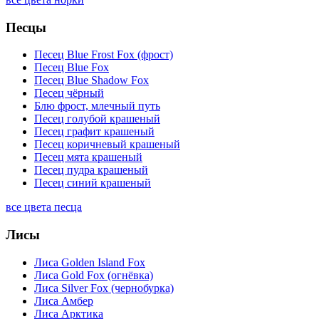
Песцы
Песец Blue Frost Fox (фрост)
Песец Blue Fox
Песец Blue Shadow Fox
Песец чёрный
Блю фрост, млечный путь
Песец голубой крашеный
Песец графит крашеный
Песец коричневый крашеный
Песец мята крашеный
Песец пудра крашеный
Песец синий крашеный
все цвета песца
Лисы
Лиса Golden Island Fox
Лиса Gold Fox (огнёвка)
Лиса Silver Fox (чернобурка)
Лиса Амбер
Лиса Арктика