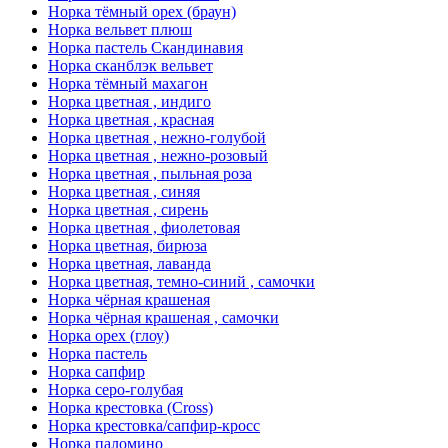
Норка тёмный орех (браун)
Норка вельвет плюш
Норка пастель Скандинавия
Норка сканблэк вельвет
Норка тёмный махагон
Норка цветная , индиго
Норка цветная , красная
Норка цветная , нежно-голубой
Норка цветная , нежно-розовый
Норка цветная , пыльная роза
Норка цветная , синяя
Норка цветная , сирень
Норка цветная , фиолетовая
Норка цветная, бирюза
Норка цветная, лаванда
Норка цветная, темно-синий , самочки
Норка чёрная крашеная
Норка чёрная крашеная , самочки
Норка орех (глоу)
Норка пастель
Норка сапфир
Норка серо-голубая
Норка крестовка (Cross)
Норка крестовка/сапфир-кросс
Норка паломино