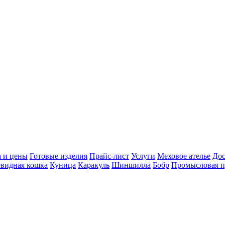
 и цены
Готовые изделия
Прайс-лист
Услуги
Меховое ателье
Дос
видная кошка
Куница
Каракуль
Шиншилла
Бобр
Промысловая 