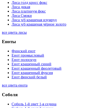
Лиса голд кросс фокс
Лиса дикая
Лиса платинум фокс
Лиса Смоки
Лиса ч/б крашеная изумруд
Лиса ч/б крашеная чёрное золото
все цвета лисы
Еноты
Финский енот
Енот промысловый
Енот полоскун
Енот крашенный синий
Енот крашенный фиолетовый
Енот крашенный фуксия
Енот финский белый
все цвета енота
Соболя
Соболь 1-й цвет 1-я седина