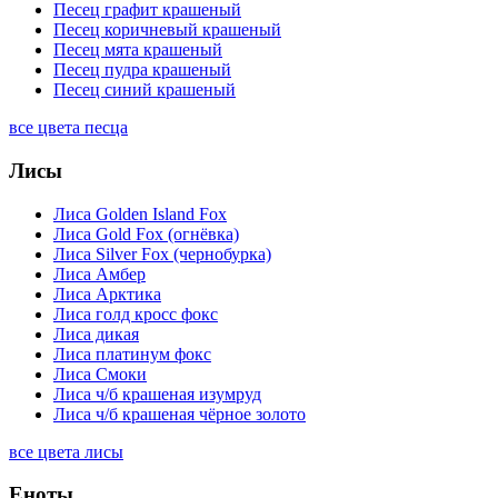
Песец графит крашеный
Песец коричневый крашеный
Песец мята крашеный
Песец пудра крашеный
Песец синий крашеный
все цвета песца
Лисы
Лиса Golden Island Fox
Лиса Gold Fox (огнёвка)
Лиса Silver Fox (чернобурка)
Лиса Амбер
Лиса Арктика
Лиса голд кросс фокс
Лиса дикая
Лиса платинум фокс
Лиса Смоки
Лиса ч/б крашеная изумруд
Лиса ч/б крашеная чёрное золото
все цвета лисы
Еноты