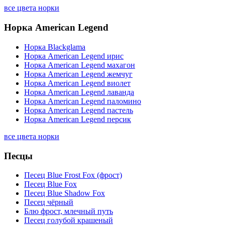
все цвета норки
Норка American Legend
Норка Blackglama
Норка American Legend ирис
Норка American Legend махагон
Норка American Legend жемчуг
Норка American Legend виолет
Норка American Legend лаванда
Норка American Legend паломино
Норка American Legend пастель
Норка American Legend персик
все цвета норки
Песцы
Песец Blue Frost Fox (фрост)
Песец Blue Fox
Песец Blue Shadow Fox
Песец чёрный
Блю фрост, млечный путь
Песец голубой крашеный