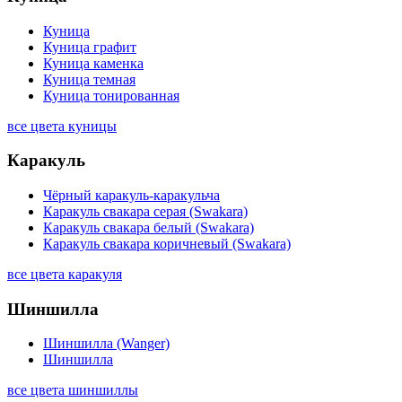
Куница
Куница графит
Куница каменка
Куница темная
Куница тонированная
все цвета куницы
Каракуль
Чёрный каракуль-каракульча
Каракуль свакара серая (Swakara)
Каракуль свакара белый (Swakara)
Каракуль свакара коричневый (Swakara)
все цвета каракуля
Шиншилла
Шиншилла (Wanger)
Шиншилла
все цвета шиншиллы