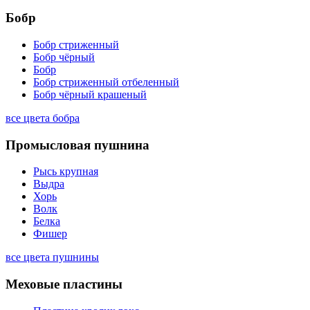
Бобр
Бобр стриженный
Бобр чёрный
Бобр
Бобр стриженный отбеленный
Бобр чёрный крашеный
все цвета бобра
Промысловая пушнина
Рысь крупная
Выдра
Хорь
Волк
Белка
Фишер
все цвета пушнины
Меховые пластины