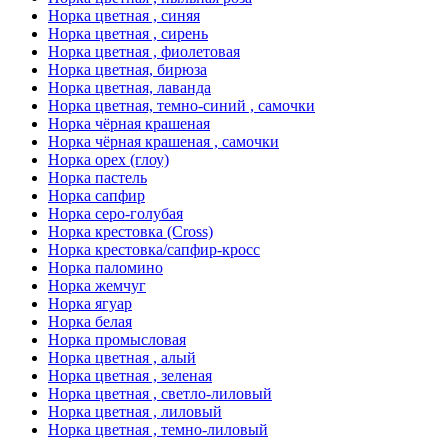
Норка цветная , синяя
Норка цветная , сирень
Норка цветная , фиолетовая
Норка цветная, бирюза
Норка цветная, лаванда
Норка цветная, темно-синий , самочки
Норка чёрная крашеная
Норка чёрная крашеная , самочки
Норка орех (глоу)
Норка пастель
Норка сапфир
Норка серо-голубая
Норка крестовка (Cross)
Норка крестовка/сапфир-кросс
Норка паломино
Норка жемчуг
Норка ягуар
Норка белая
Норка промысловая
Норка цветная , алый
Норка цветная , зеленая
Норка цветная , светло-лиловый
Норка цветная , лиловый
Норка цветная , темно-лиловый