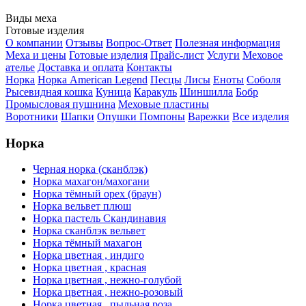
Виды меха
Готовые изделия
О компании
Отзывы
Вопрос-Ответ
Полезная информация
Меха и цены
Готовые изделия
Прайс-лист
Услуги
Меховое
ателье
Доставка и оплата
Контакты
Норка
Норка American Legend
Песцы
Лисы
Еноты
Соболя
Рысевидная кошка
Куница
Каракуль
Шиншилла
Бобр
Промысловая пушнина
Меховые пластины
Воротники
Шапки
Опушки
Помпоны
Варежки
Все изделия
Норка
Черная норка (сканблэк)
Норка махагон/махогани
Норка тёмный орех (браун)
Норка вельвет плюш
Норка пастель Скандинавия
Норка сканблэк вельвет
Норка тёмный махагон
Норка цветная , индиго
Норка цветная , красная
Норка цветная , нежно-голубой
Норка цветная , нежно-розовый
Норка цветная , пыльная роза