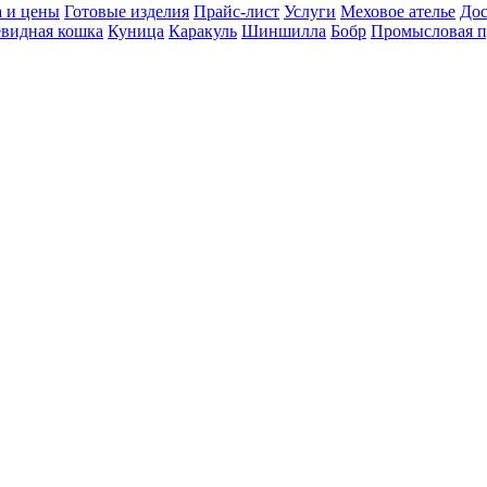
 и цены
Готовые изделия
Прайс-лист
Услуги
Меховое ателье
Дос
видная кошка
Куница
Каракуль
Шиншилла
Бобр
Промысловая 