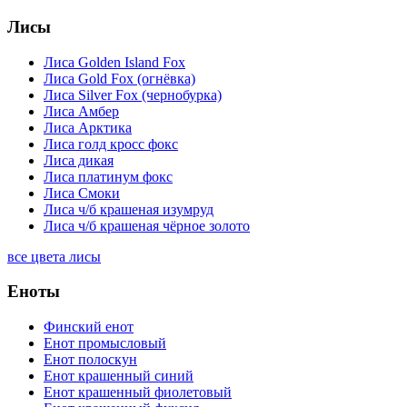
Лисы
Лиса Golden Island Fox
Лиса Gold Fox (огнёвка)
Лиса Silver Fox (чернобурка)
Лиса Амбер
Лиса Арктика
Лиса голд кросс фокс
Лиса дикая
Лиса платинум фокс
Лиса Смоки
Лиса ч/б крашеная изумруд
Лиса ч/б крашеная чёрное золото
все цвета лисы
Еноты
Финский енот
Енот промысловый
Енот полоскун
Енот крашенный синий
Енот крашенный фиолетовый