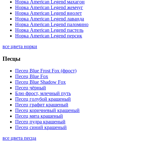
Норка American Legend махагон
Норка American Legend жемчуг
Норка American Legend виолет
Норка American Legend лаванда
Норка American Legend паломино
Норка American Legend пастель
Норка American Legend персик
все цвета норки
Песцы
Песец Blue Frost Fox (фрост)
Песец Blue Fox
Песец Blue Shadow Fox
Песец чёрный
Блю фрост, млечный путь
Песец голубой крашеный
Песец графит крашеный
Песец коричневый крашеный
Песец мята крашеный
Песец пудра крашеный
Песец синий крашеный
все цвета песца