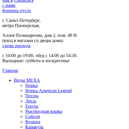
Мы в
Связаться
с нами
Корзина пуста
г. Санкт-Петербург,
метро Пионерская,
Аллея Поликарпова, дом 2, пом. 49 Н
(вход в магазин со двора дома)
схема прохода
с 10:00 до 19:00, обед с 14:00 до 14:30.
Выходные: суббота и воскресенье
Главная
Виды МЕХА
Норка
Норка American Legend
Песцы
Лисы
Еноты
Рысевидная кошка
Соболя
Куница
Каракуль