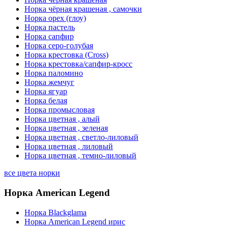
Норка чёрная крашеная , самочки
Норка орех (глоу)
Норка пастель
Норка сапфир
Норка серо-голубая
Норка крестовка (Cross)
Норка крестовка/сапфир-кросс
Норка паломино
Норка жемчуг
Норка ягуар
Норка белая
Норка промысловая
Норка цветная , алый
Норка цветная , зеленая
Норка цветная , светло-лиловый
Норка цветная , лиловый
Норка цветная , темно-лиловый
все цвета норки
Норка American Legend
Норка Blackglama
Норка American Legend ирис