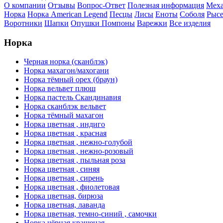
О компании
Отзывы
Вопрос-Ответ
Полезная информация
Меха
Норка
Норка American Legend
Песцы
Лисы
Еноты
Соболя
Рысе
Воротники
Шапки
Опушки
Помпоны
Варежки
Все изделия
Норка
Черная норка (сканблэк)
Норка махагон/махогани
Норка тёмный орех (браун)
Норка вельвет плюш
Норка пастель Скандинавия
Норка сканблэк вельвет
Норка тёмный махагон
Норка цветная , индиго
Норка цветная , красная
Норка цветная , нежно-голубой
Норка цветная , нежно-розовый
Норка цветная , пыльная роза
Норка цветная , синяя
Норка цветная , сирень
Норка цветная , фиолетовая
Норка цветная, бирюза
Норка цветная, лаванда
Норка цветная, темно-синий , самочки
Норка чёрная крашеная